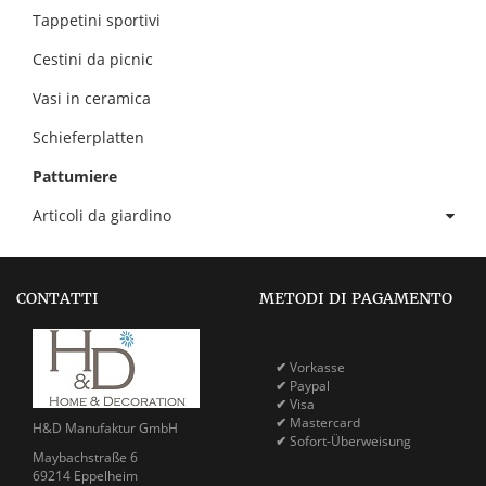
Tappetini sportivi
Cestini da picnic
Vasi in ceramica
Schieferplatten
Pattumiere
Articoli da giardino
CONTATTI
METODI DI PAGAMENTO
✔
Vorkasse
✔
Paypal
✔
Visa
✔
Mastercard
H&D Manufaktur GmbH
✔
Sofort-Überweisung
Maybachstraße 6
69214 Eppelheim