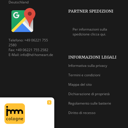
Deutschland
PARTNER SPEDIZIONI
Per informazioni sulla
spedizione
clicca qui.
Telefono: +49 06221 755
2580
Fax: +49 06221 755 2582
E-Mail: info@hd-homeart.de
INFORMAZIONI LEGALI
Informativa sulla privacy
Termini e condizioni
Mappa del sito
Dichiarazione di proprietà
Regolamento sulle batterie
X
Diritto di recesso