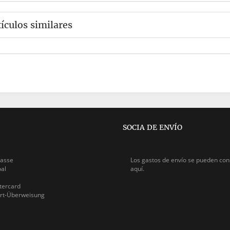
tículos similares
SOCIA DE ENVÍO
asse
Los gastos de envío se pueden
con
pal
aquí.
ercard
rt-Überweisung