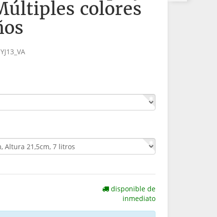
Múltiples colores
ños
:
YJ13_VA
disponible de
inmediato