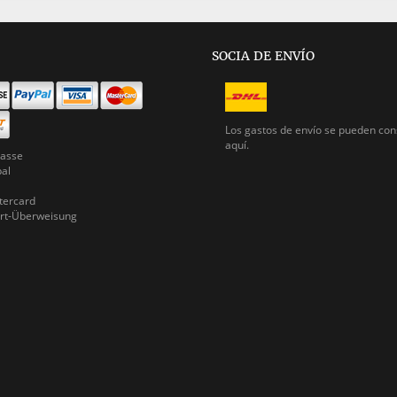
SOCIA DE ENVÍO
Los gastos de envío se pueden
con
aquí.
asse
pal
ercard
rt-Überweisung