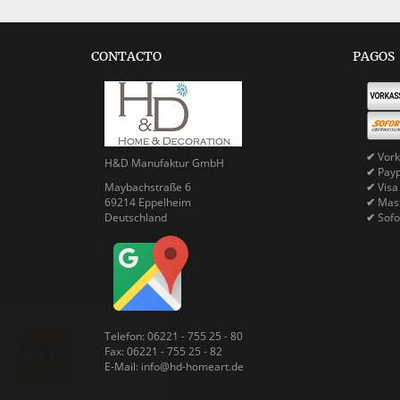
CONTACTO
PAGOS
✔
Vork
H&D Manufaktur GmbH
✔
Pay
Maybachstraße 6
✔
Visa
69214 Eppelheim
✔
Mast
Deutschland
✔
Sofo
X
Telefon: 06221 - 755 25 - 80
Fax: 06221 - 755 25 - 82
E-Mail: info@hd-homeart.de