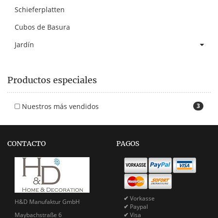
Schieferplatten
Cubos de Basura
Jardín
Productos especiales
Nuestros más vendidos
3
CONTACTO
PAGOS
✔
Vorkasse
H&D Manufaktur GmbH
✔
Paypal
Maybachstraße 6
✔
Visa