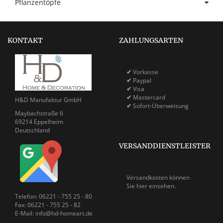
Pflanzentöpfe
KONTAKT
ZAHLUNGSARTEN
✔
Vorkasse
✔
Paypal
✔
Visa
✔
Mastercard
H&D Manufaktur GmbH
✔
Sofort-Überweisung
Maybachstraße 6
69214 Eppelheim
Deutschland
VERSANDDIENSTLEISTER
Versandkosten können
Sie
hier einsehen.
Telefon: 06221 - 755 25 - 80
Fax: 06221 - 755 25 - 82
E-Mail: info@hd-homeart.de