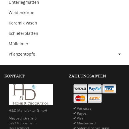
Unterlegmatten
Weidenkörbe
Keramik Vasen
Schieferplatten
Mülleimer
Pflanzentöpfe
KONTAKT
ZAHLUNGSARTEN
✔
Vorkasse
H&D Manufaktur GmbH
✔
Paypal
Maybachstraße 6
✔
Visa
69214 Eppelheim
✔
Mastercard
Deutschland
✔
Sofort-Überweisung