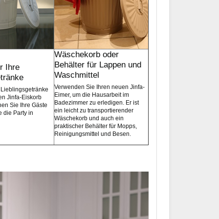
Wäschekorb oder
Behälter für Lappen und
r Ihre
Waschmittel
etränke
Verwenden Sie Ihren neuen Jinfa-
 Lieblingsgetränke
Eimer, um die Hausarbeit im
len Jinfa-Eiskorb
Badezimmer zu erledigen. Er ist
hen Sie Ihre Gäste
ein leicht zu transportierender
 die Party in
Wäschekorb und auch ein
praktischer Behälter für Mopps,
Reinigungsmittel und Besen.