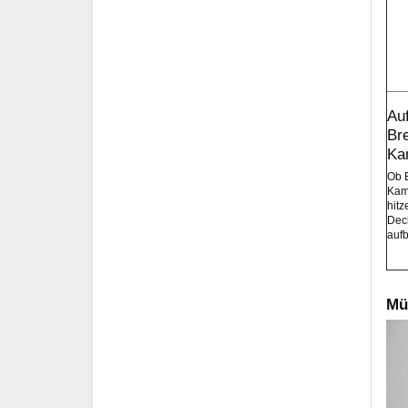
Au
Br
Ka
Ob 
Kam
hitz
Deck
auf
Mü