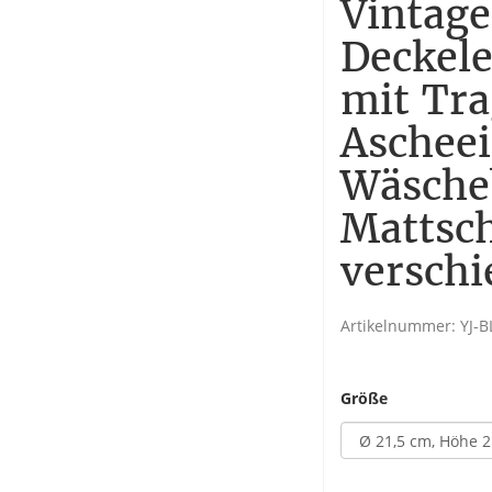
Vintage
Deckel
mit Tra
Aschee
Wäsche
Mattsc
versch
Artikelnummer:
YJ-B
Größe