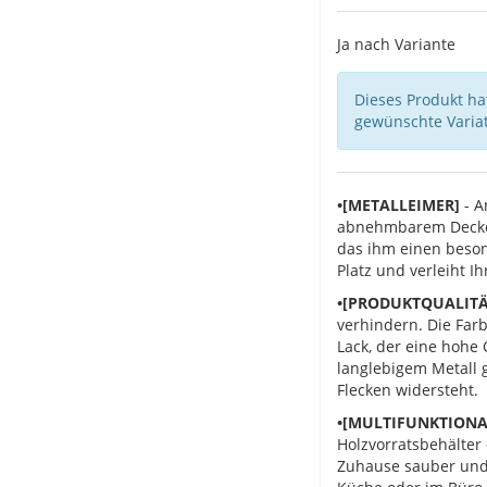
Ja nach Variante
Dieses Produkt hat
gewünschte Variat
•[METALLEIMER]
- A
abnehmbarem Deckel.
das ihm einen beson
Platz und verleiht I
•[PRODUKTQUALITÄ
verhindern. Die Farb
Lack, der eine hohe 
langlebigem Metall g
Flecken widersteht.
•[MULTIFUNKTION
Holzvorratsbehälter
Zuhause sauber und 