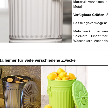
Material
: verzinktes, 
Metall.
Verfügbare Größen
: 
Fassungsvermögen
:
Mehrzweck Eimer kann 
Spielkorb, Hundefutter
Wäschekorb, Aschenb
talleimer für viele verschiedene Zwecke