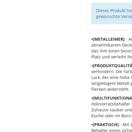
Dieses Produkt hat
gewünschte Variat
•[METALLEIMER]
- A
abnehmbarem Deckel.
das ihm einen beson
Platz und verleiht I
•[PRODUKTQUALITÄ
verhindern. Die Farb
Lack, der eine hohe 
langlebigem Metall g
Flecken widersteht.
•[MULTIFUNKTION
Holzvorratsbehälter
Zuhause sauber und 
Küche oder im Büro.
•[PRAKTISCH]
- Mit 
Behälter einen siche