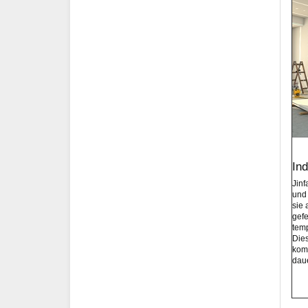
In
Jinf
und
sie 
gefe
temp
Dies
kom
daue