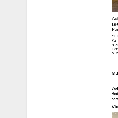
Au
Br
Ka
Ob 
Kam
hitz
Deck
auf
Mü
Wäh
Bed
sor
Vi