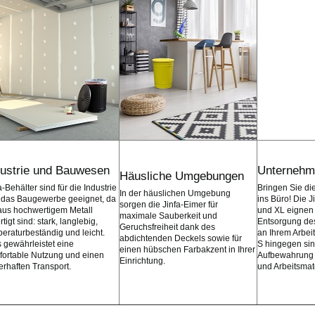
dustrie und Bauwesen
Unternehm
Häusliche Umgebungen
a-Behälter sind für die Industrie
Bringen Sie di
In der häuslichen Umgebung
 das Baugewerbe geeignet, da
ins Büro! Die J
sorgen die Jinfa-Eimer für
aus hochwertigem Metall
und XL eignen s
maximale Sauberkeit und
rtigt sind: stark, langlebig,
Entsorgung des
Geruchsfreiheit dank des
eraturbeständig und leicht.
an Ihrem Arbei
abdichtenden Deckels sowie für
 gewährleistet eine
S hingegen sind
einen hübschen Farbakzent in Ihrer
fortable Nutzung und einen
Aufbewahrung 
Einrichtung.
rhaften Transport.
und Arbeitsmate