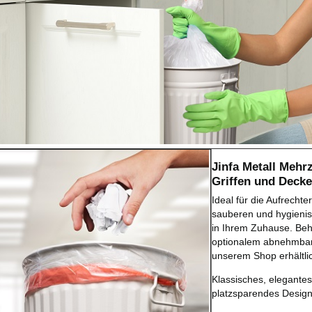
Jinfa Metall Mehr
Griffen und Decke
Ideal für die Aufrechte
sauberen und hygien
in Ihrem Zuhause. Behä
optionalem abnehmbar
unserem Shop erhältli
Klassisches, elegante
platzsparendes Design