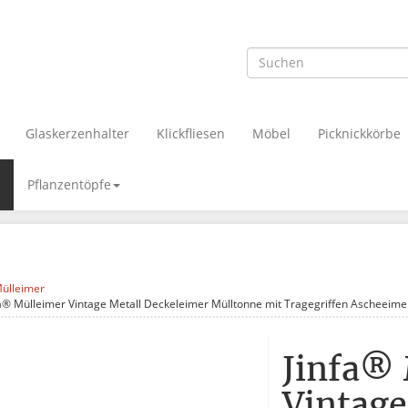
Glaskerzenhalter
Klickfliesen
Möbel
Picknickkörbe
Pflanzentöpfe
ülleimer
fa® Mülleimer Vintage Metall Deckeleimer Mülltonne mit Tragegriffen Ascheeim
Jinfa®
Vintage