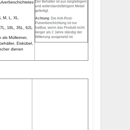
Der Behälter ist aus langlebigem
pulverbeschichtetes
und widerstandsfähigem Metall
gefertigt.
S, M, L, XL.
Achtung
: Die Anti-Rost-
Pulverbeschichtung ist nur
 7L, 18L, 35L, 62L.
haltbar, wenn das Produkt nicht
länger als 2 Jahre ständig der
Witterung ausgesetzt ist.
als Mülleimer,
behälter, Eiskübel,
echer dienen