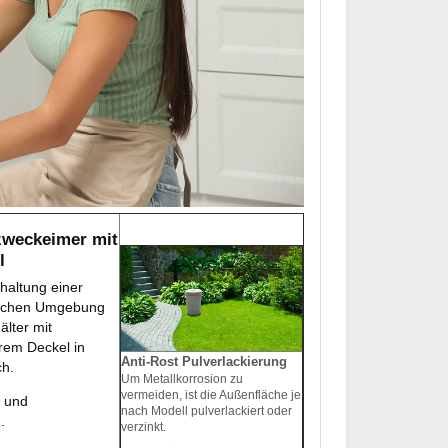
zweckeimer mit
l
rhaltung einer
ischen Umgebung
lter mit
em Deckel in
Anti-Rost Pulverlackierung
ch.
Um Metallkorrosion zu
vermeiden, ist die Außenfläche je
s und
nach Modell pulverlackiert oder
.
verzinkt.