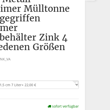
eimer Mülltonne
gegriffen
imer
ehälter Zink 4
iedenen Größen
INK_VA
sofort verfügbar