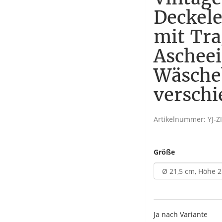
Deckel
mit Tra
Aschee
Wäscheb
versch
Artikelnummer:
YJ-Z
Größe
Ja nach Variante