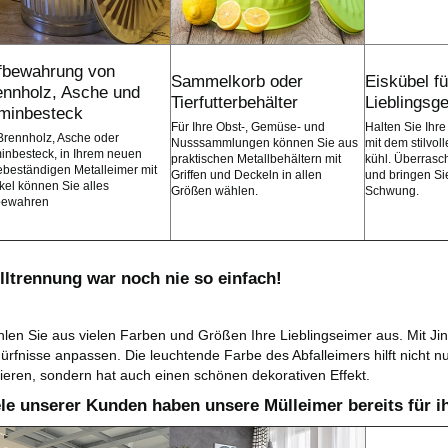
fbewahrung von
Sammelkorb oder
Eiskübel fü
ennholz, Asche und
Tierfutterbehälter
Lieblingsg
minbesteck
Für Ihre Obst-, Gemüse- und
Halten Sie Ihre
Brennholz, Asche oder
Nusssammlungen können Sie aus
mit dem stilvol
inbesteck, in Ihrem neuen
praktischen Metallbehältern mit
kühl. Überrasc
ebeständigen Metalleimer mit
Griffen und Deckeln in allen
und bringen Sie
el können Sie alles
Größen wählen.
Schwung.
bewahren
lltrennung war noch nie so einfach!
len Sie aus vielen Farben und Größen Ihre Lieblingseimer aus. Mit Jin
ürfnisse anpassen. Die leuchtende Farbe des Abfalleimers hilft nicht nu
tieren, sondern hat auch einen schönen dekorativen Effekt.
ele unserer Kunden haben unsere Mülleimer bereits für ih