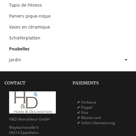
Tapis de Fitness
Paniers pique-nique
Vases en céramique
Schieferplatten
Poubelles
Jardin
CONTACT
PAIEMENTS
✔
Vorkasse
✔
Paypal
✔
Visa
✔
Mastercard
H&D Manufaktur GmbH
✔
Sofort-Überweisung
Maybachstraße 6
69214 Eppelheim