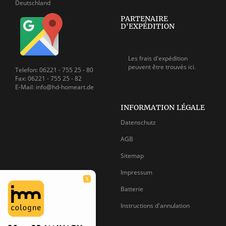
Deutschland
PARTENAIRE
D'EXPÉDITION
Les frais d'expédition
peuvent être
trouvés ici.
Telefon: 06221 - 755 25 - 80
Fax: 06221 - 755 25 - 82
E-Mail: info@hd-homeart.de
INFORMATION LÉGALE
Datenschutz
AGB
Sitemap
Impressum
X
Batterie
Instructions d'annulation