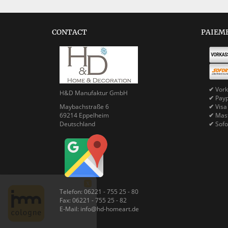
CONTACT
PAIEM
✔
Vork
H&D Manufaktur GmbH
✔
Pay
Maybachstraße 6
✔
Visa
69214 Eppelheim
✔
Mast
Deutschland
✔
Sofo
X
Telefon: 06221 - 755 25 - 80
Fax: 06221 - 755 25 - 82
E-Mail: info@hd-homeart.de