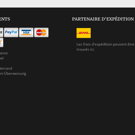
ENTS
PARTENAIRE D'EXPÉDITION
Les frais d'expédition peuvent être
trouvés ici.
asse
pal
ercard
rt-Überweisung