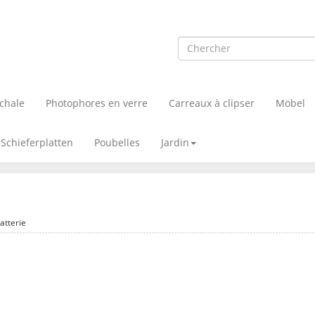
chale
Photophores en verre
Carreaux à clipser
Möbel
Schieferplatten
Poubelles
Jardin
atterie