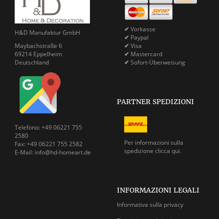
✔
Vorkasse
H&D Manufaktur GmbH
✔
Paypal
Maybachstraße 6
✔
Visa
69214 Eppelheim
✔
Mastercard
Deutschland
✔
Sofort-Überweisung
PARTNER SPEDIZIONI
Telefono: +49 06221 755
2580
Per informazioni sulla
Fax: +49 06221 755 2582
spedizione
clicca qui.
E-Mail: info@hd-homeart.de
INFORMAZIONI LEGALI
Informativa sulla privacy