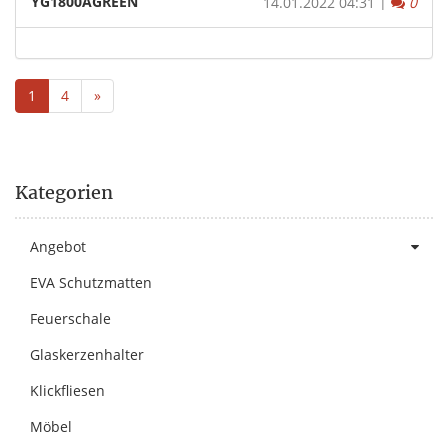
YG1800AGREEN
|
Komm
14.01.2022 04:31
0
1
4
»
Kategorien
Angebot
EVA Schutzmatten
Feuerschale
Glaskerzenhalter
Klickfliesen
Möbel