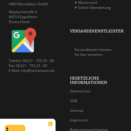
✔
Mastercard
H&D Manufaktur GmbH
✔
Sofort-Überweisung
Maybachstraße 6
69214 Eppelheim
Deutschland
VERSANDDIENSTLEISTER
Versandkosten können
Sie
hier einsehen.
Telefon: 06221 - 755 25 - 80
Fax: 06221 - 755 25 - 82
E-Mail: info@hd-homeart.de
GESETZLICHE
INFORMATIONEN
Datenschutz
AGB
Sitemap
Impressum
X
Batteriegesetzhinweise