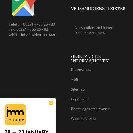
VERSANDDIENSTLEISTER
Telefon: 06221 - 755 25 - 80
Versandkosten können
Fax: 06221 - 755 25 - 82
Sie
hier einsehen.
E-Mail: info@hd-homeart.de
GESETZLICHE
INFORMATIONEN
Datenschutz
AGB
Sitemap
Impressum
X
Batteriegesetzhinweise
Widerrufsrecht