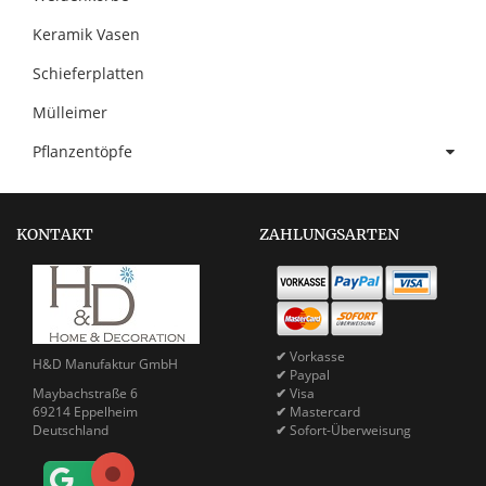
Keramik Vasen
Schieferplatten
Mülleimer
Pflanzentöpfe
KONTAKT
ZAHLUNGSARTEN
✔
Vorkasse
H&D Manufaktur GmbH
✔
Paypal
Maybachstraße 6
✔
Visa
69214 Eppelheim
✔
Mastercard
Deutschland
✔
Sofort-Überweisung