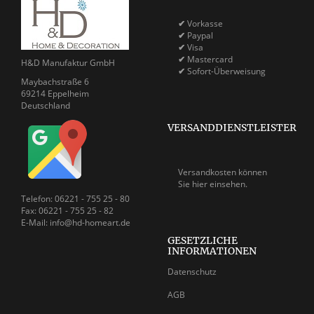
✔
Vorkasse
✔
Paypal
✔
Visa
✔
Mastercard
H&D Manufaktur GmbH
✔
Sofort-Überweisung
Maybachstraße 6
69214 Eppelheim
Deutschland
VERSANDDIENSTLEISTER
Versandkosten können
Sie
hier einsehen.
Telefon: 06221 - 755 25 - 80
Fax: 06221 - 755 25 - 82
E-Mail: info@hd-homeart.de
GESETZLICHE
INFORMATIONEN
Datenschutz
AGB