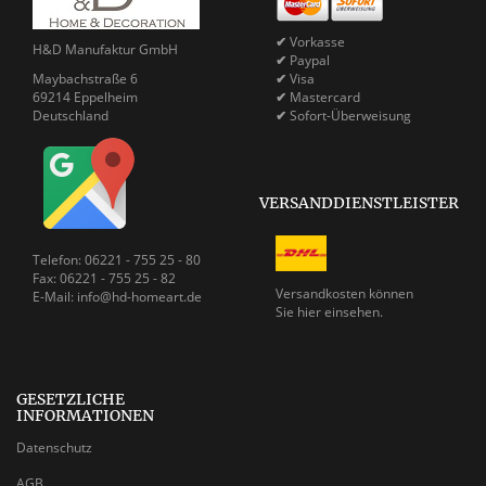
✔
Vorkasse
H&D Manufaktur GmbH
✔
Paypal
Maybachstraße 6
✔
Visa
69214 Eppelheim
✔
Mastercard
Deutschland
✔
Sofort-Überweisung
VERSANDDIENSTLEISTER
Telefon: 06221 - 755 25 - 80
Fax: 06221 - 755 25 - 82
Versandkosten können
E-Mail: info@hd-homeart.de
Sie
hier einsehen.
GESETZLICHE
INFORMATIONEN
Datenschutz
AGB