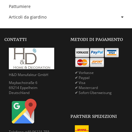
Pattumiere
Articoli da giardino
CONTATTI
METODI DI PAGAMENTO
✔
Vorkasse
H&D Manufaktur GmbH
✔
Paypal
Maybachstraße 6
✔
Visa
69214 Eppelheim
✔
Mastercard
Deutschland
✔
Sofort-Überweisung
PARTNER SPEDIZIONI
Telefono: +49 06221 755