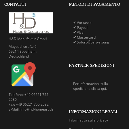
CONTATTI
METODI DI PAGAMENTO
✔
Vorkasse
✔
Paypal
✔
Visa
✔
Mastercard
H&D Manufaktur GmbH
✔
Sofort-Überweisung
Maybachstraße 6
69214 Eppelheim
Deutschland
PARTNER SPEDIZIONI
Per informazioni sulla
spedizione
clicca qui.
Telefono: +49 06221 755
2580
Fax: +49 06221 755 2582
E-Mail: info@hd-homeart.de
INFORMAZIONI LEGALI
Informativa sulla privacy