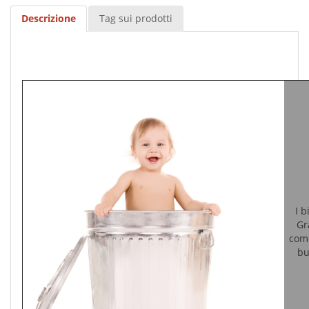
Descrizione
Tag sui prodotti
I b
Gr
come
bu