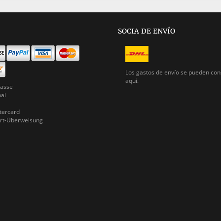
SOCIA DE ENVÍO
Los gastos de envío se pueden
con
aquí.
asse
pal
ercard
rt-Überweisung