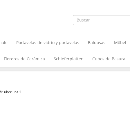
hale
Portavelas de vidrio y portavelas
Baldosas
Möbel
Floreros de Cerámica
Schieferplatten
Cubos de Basura
ir über uns 1