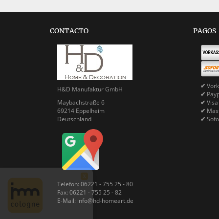
CONTACTO
PAGOS
✔
Vork
H&D Manufaktur GmbH
✔
Pay
Maybachstraße 6
✔
Visa
69214 Eppelheim
✔
Mast
Deutschland
✔
Sofo
X
Telefon: 06221 - 755 25 - 80
Fax: 06221 - 755 25 - 82
E-Mail: info@hd-homeart.de