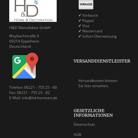
✔
Vorkasse
✔
Paypal
✔
Visa
H&D Manufaktur GmbH
✔
Mastercard
Maybachstraße 6
✔
Sofort-Überweisung
69214 Eppelheim
Deutschland
VERSANDDIENSTLEISTER
Versandkosten können
Sie
hier einsehen.
Telefon: 06221 - 755 25 - 80
Fax: 06221 - 755 25 - 82
E-Mail: info@hd-homeart.de
GESETZLICHE
INFORMATIONEN
Datenschutz
AGB