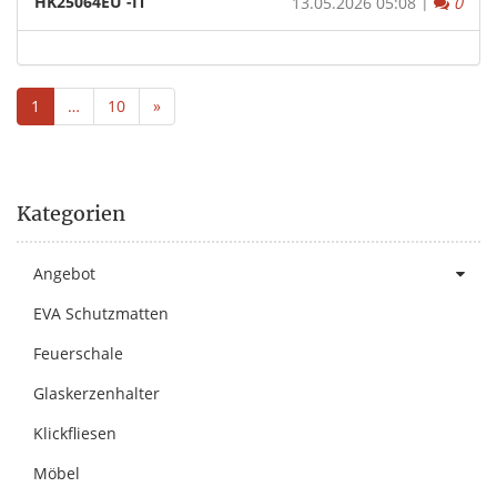
HK25064EU -IT
|
Komm
13.05.2026 05:08
0
1
…
10
»
Kategorien
Angebot
EVA Schutzmatten
Feuerschale
Glaskerzenhalter
Klickfliesen
Möbel