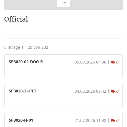
Los
Official
Einträge 1 – 25 von 232
SP3020-02-DOG-R
|
Komm
05.08.2026 04:38
0
SP3020-3J-PET
|
Komm
04.08.2026 09:42
0
SP3020-H-01
|
Komm
21.07.2026 11:42
0