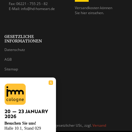
Fax: 06221 - 755 25 - 82
Versandkosten können
E-Mail: info@hd-homeart.de
Sie
hier einsehen.
GESETZLICHE
INFORMATIONEN
Datenschutz
AGB
Sitemap
Impressum
X
Batteriegesetzhinweise
Widerrufsrecht
Besuchen Sie uns!
*
Alle Preise inkl. gesetzlicher USt., zzgl.
Versand
Halle 10.1, Stand 029