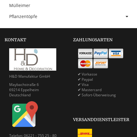
Mülleimer
Pflanzentöpfe
KONTAKT
ZAHLUNGSARTEN
✔
Vorkasse
H&D Manufaktur GmbH
✔
Paypal
Maybachstraße 6
✔
Visa
69214 Eppelheim
✔
Mastercard
Deutschland
✔
Sofort-Überweisung
VERSANDDIENSTLEISTER
Telefon: 06221 - 755 25 - 80