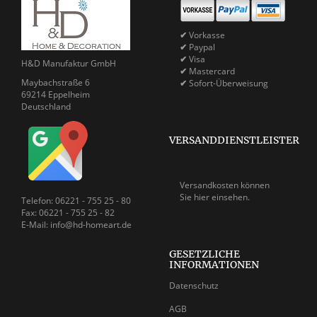
✔
Vorkasse
✔
Paypal
✔
Visa
H&D Manufaktur GmbH
✔
Mastercard
Maybachstraße 6
✔
Sofort-Überweisung
69214 Eppelheim
Deutschland
VERSANDDIENSTLEISTER
Versandkosten können
Sie
hier einsehen.
Telefon: 06221 - 755 25 - 80
Fax: 06221 - 755 25 - 82
E-Mail: info@hd-homeart.de
GESETZLICHE
INFORMATIONEN
Datenschutz
AGB