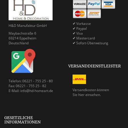
✔
Vorkasse
H&D Manufaktur GmbH
✔
Paypal
Maybachstraße 6
✔
Visa
69214 Eppelheim
✔
Mastercard
Deutschland
✔
Sofort-Überweisung
VERSANDDIENSTLEISTER
Telefon: 06221 - 755 25 - 80
Fax: 06221 - 755 25 - 82
Versandkosten können
E-Mail: info@hd-homeart.de
Sie
hier einsehen.
GESETZLICHE
INFORMATIONEN