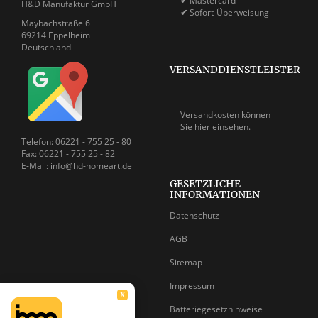
✔
Mastercard
H&D Manufaktur GmbH
✔
Sofort-Überweisung
Maybachstraße 6
69214 Eppelheim
Deutschland
VERSANDDIENSTLEISTER
Versandkosten können
Sie
hier einsehen.
Telefon: 06221 - 755 25 - 80
Fax: 06221 - 755 25 - 82
E-Mail: info@hd-homeart.de
GESETZLICHE
INFORMATIONEN
Datenschutz
AGB
Sitemap
Impressum
X
Batteriegesetzhinweise