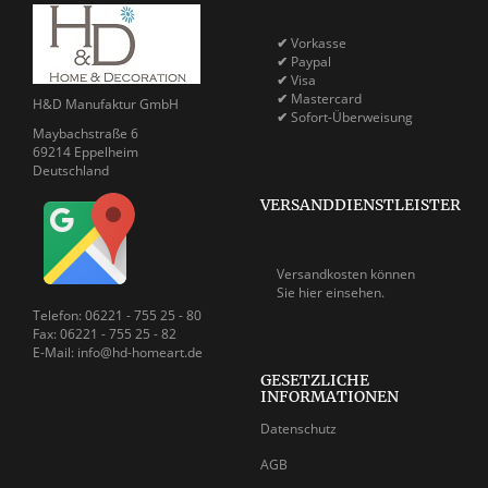
✔
Vorkasse
✔
Paypal
✔
Visa
✔
Mastercard
H&D Manufaktur GmbH
✔
Sofort-Überweisung
Maybachstraße 6
69214 Eppelheim
Deutschland
VERSANDDIENSTLEISTER
Versandkosten können
Sie
hier einsehen.
Telefon: 06221 - 755 25 - 80
Fax: 06221 - 755 25 - 82
E-Mail: info@hd-homeart.de
GESETZLICHE
INFORMATIONEN
Datenschutz
AGB