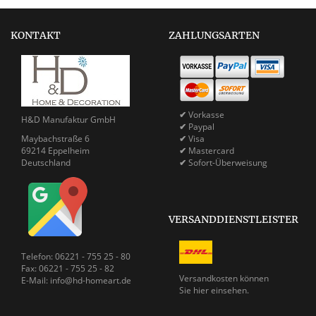
KONTAKT
ZAHLUNGSARTEN
✔
Vorkasse
H&D Manufaktur GmbH
✔
Paypal
Maybachstraße 6
✔
Visa
69214 Eppelheim
✔
Mastercard
Deutschland
✔
Sofort-Überweisung
VERSANDDIENSTLEISTER
Telefon: 06221 - 755 25 - 80
Fax: 06221 - 755 25 - 82
Versandkosten können
E-Mail: info@hd-homeart.de
Sie
hier einsehen.