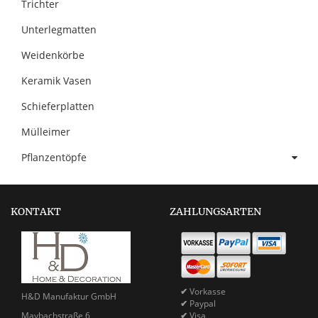
Trichter
Unterlegmatten
Weidenkörbe
Keramik Vasen
Schieferplatten
Mülleimer
Pflanzentöpfe
KONTAKT
ZAHLUNGSARTEN
✔
Vorkasse
H&D Manufaktur GmbH
✔
Paypal
Maybachstraße 6
✔
Visa