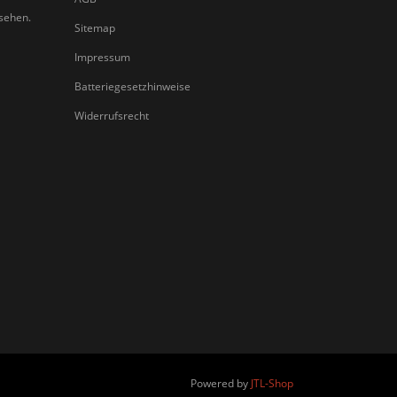
nsehen.
Sitemap
Impressum
Batteriegesetzhinweise
Widerrufsrecht
Powered by
JTL-Shop