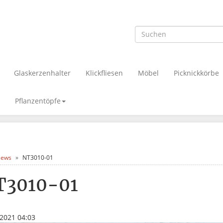
Glaskerzenhalter
Klickfliesen
Möbel
Picknickkörbe
Pflanzentöpfe
ews
NT3010-01
T3010-01
.2021 04:03