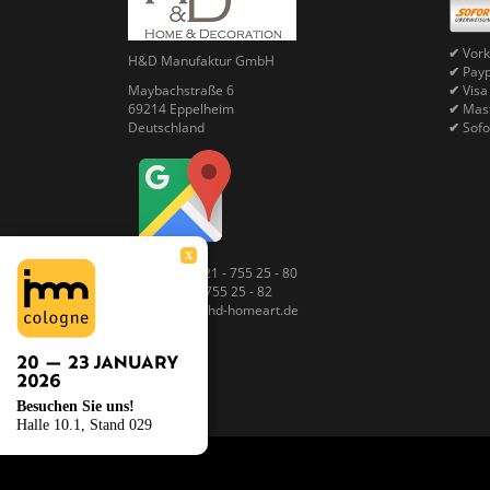
✔
Vork
H&D Manufaktur GmbH
✔
Pay
Maybachstraße 6
✔
Visa
69214 Eppelheim
✔
Mast
Deutschland
✔
Sofo
X
Telefon: 06221 - 755 25 - 80
Fax: 06221 - 755 25 - 82
E-Mail: info@hd-homeart.de
Besuchen Sie uns!
Halle 10.1, Stand 029