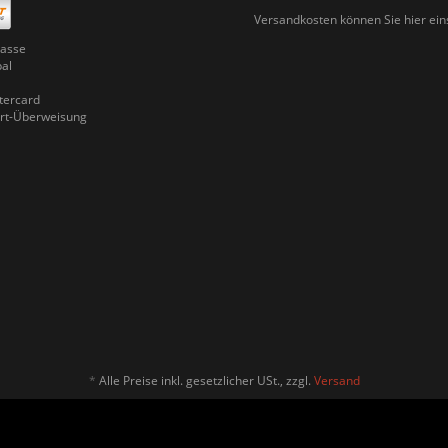
Versandkosten können Sie
hier ei
asse
pal
ercard
rt-Überweisung
*
Alle Preise inkl. gesetzlicher USt., zzgl.
Versand