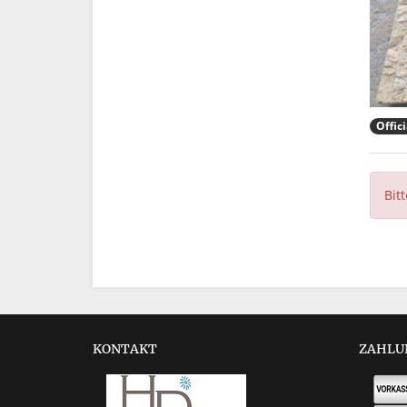
Offici
Bit
KONTAKT
ZAHLU