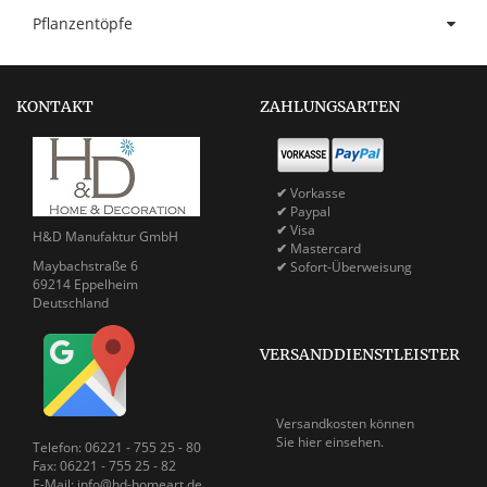
Pflanzentöpfe
KONTAKT
ZAHLUNGSARTEN
✔
Vorkasse
✔
Paypal
✔
Visa
H&D Manufaktur GmbH
✔
Mastercard
Maybachstraße 6
✔
Sofort-Überweisung
69214 Eppelheim
Deutschland
VERSANDDIENSTLEISTER
Versandkosten können
Sie
hier einsehen.
Telefon: 06221 - 755 25 - 80
Fax: 06221 - 755 25 - 82
E-Mail: info@hd-homeart.de