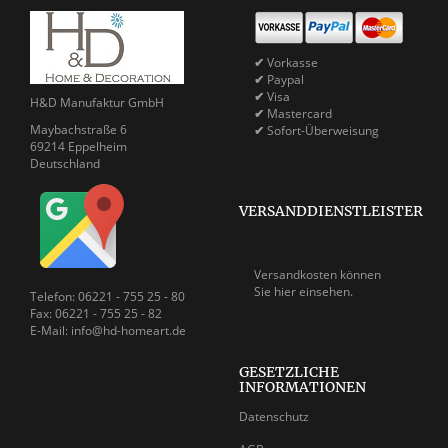
✔
Vorkasse
✔
Paypal
✔
Visa
H&D Manufaktur GmbH
✔
Mastercard
Maybachstraße 6
✔
Sofort-Überweisung
69214 Eppelheim
Deutschland
VERSANDDIENSTLEISTER
Versandkosten können
Sie
hier einsehen.
Telefon: 06221 - 755 25 - 80
Fax: 06221 - 755 25 - 82
E-Mail: info@hd-homeart.de
GESETZLICHE
INFORMATIONEN
Datenschutz