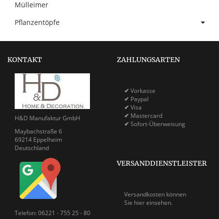
Mülleimer
Pflanzentöpfe
KONTAKT
ZAHLUNGSARTEN
✔
Vorkasse
✔
Paypal
✔
Visa
✔
Mastercard
H&D Manufaktur GmbH
✔
Sofort-Überweisung
Maybachstraße 6
69214 Eppelheim
Deutschland
VERSANDDIENSTLEISTER
Versandkosten können
Sie
hier einsehen.
Telefon: 06221 - 755 25 - 80