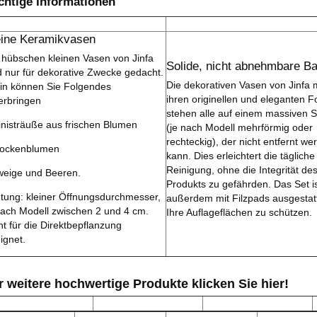
chtige Informationen
eine Keramikvasen
 hübschen kleinen Vasen von Jinfa
Solide, nicht abnehmbare Ba
d nur für dekorative Zwecke gedacht.
Die dekorativen Vasen von Jinfa 
in können Sie Folgendes
ihren originellen und eleganten 
erbringen
stehen alle auf einem massiven S
inisträuße aus frischen Blumen
(je nach Modell mehrförmig oder
rechteckig), der nicht entfernt we
rockenblumen
kann. Dies erleichtert die tägliche
Reinigung, ohne die Integrität de
weige und Beeren.
Produkts zu gefährden. Das Set i
tung: kleiner Öffnungsdurchmesser,
außerdem mit Filzpads ausgestat
nach Modell zwischen 2 und 4 cm.
Ihre Auflageflächen zu schützen.
ht für die Direktbepflanzung
ignet.
r weitere hochwertige Produkte klicken Sie hier!