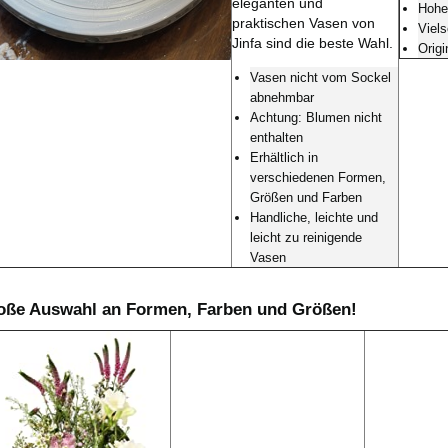
eleganten und
Hohe
praktischen Vasen von
Viels
Jinfa sind die beste Wahl.
Orig
Vasen nicht vom Sockel
abnehmbar
Achtung: Blumen nicht
enthalten
Erhältlich in
verschiedenen Formen,
Größen und Farben
Handliche, leichte und
leicht zu reinigende
Vasen
oße Auswahl an Formen, Farben und Größen!