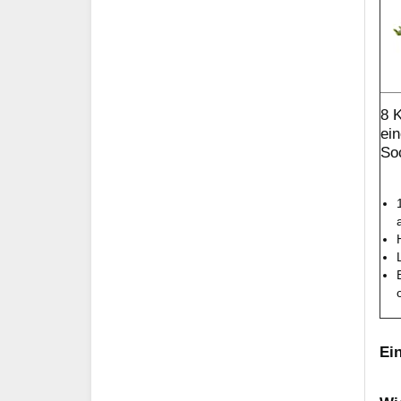
8 
ein
So
Ei