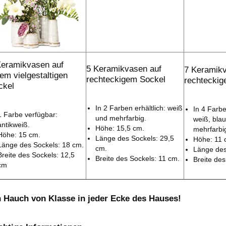
Keramikvasen auf
5 Keramikvasen auf
7 Keramikv
em vielgestaltigen
rechteckigem Sockel
rechteckig
ckel
In 2 Farben erhältlich: weiß
In 4 Farbe
1 Farbe verfügbar:
und mehrfarbig.
weiß, bla
antikweiß.
Höhe: 15,5 cm.
mehrfarbi
Höhe: 15 cm.
Länge des Sockels: 29,5
Höhe: 11 
Länge des Sockels: 18 cm.
cm.
Länge des
Breite des Sockels: 12,5
Breite des Sockels: 11 cm.
Breite des
cm
n Hauch von Klasse in jeder Ecke des Hauses!