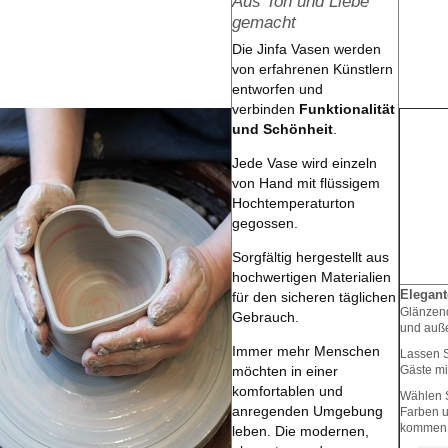
Aus Ton und Liebe
gemacht
Die Jinfa Vasen werden
von erfahrenen Künstlern
entworfen und
verbinden
Funktionalität
und Schönheit
.
Jede Vase wird einzeln
von Hand mit flüssigem
Hochtemperaturton
gegossen.
Sorgfältig hergestellt aus
hochwertigen Materialien
Elegant
für den sicheren täglichen
Glänzend
Gebrauch.
und auß
Immer mehr Menschen
Lassen S
möchten in einer
Gäste mi
komfortablen und
Wählen S
anregenden Umgebung
Farben u
kommen
leben. Die modernen,