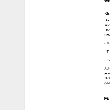
Wi
Kl
Die
sin
Dar
unt
- M
- T
- Z
Ach
je 
Nic
gee
Fü