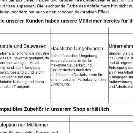
ürfnisse anpassen. Die leuchtende Farbe des Abfalleimers hilft nicht nu
tieren, sondern hat auch einen schönen dekorativen Effekt.
ele unserer Kunden haben unsere Mülleimer bereits für ih
dustrie und Bauwesen
Unternehm
Häusliche Umgebungen
a-Behälter sind für die Industrie
Bringen Sie di
In der häuslichen Umgebung
 das Baugewerbe geeignet, da
ins Büro! Die J
sorgen die Jinfa-Eimer für
aus hochwertigem Metall
und XL eignen s
maximale Sauberkeit und
rtigt sind: stark, langlebig,
Entsorgung des
Geruchsfreiheit dank des
eraturbeständig und leicht.
an Ihrem Arbei
abdichtenden Deckels sowie für
 gewährleistet eine
S hingegen sind
einen hübschen Farbakzent in Ihrer
fortable Nutzung und einen
Aufbewahrung 
Einrichtung.
rhaften Transport.
und Arbeitsmate
mpatibles Zubehör in unserem Shop erhältlich
ufoption nur Mülleimer
len Sie aus vielen Farben und