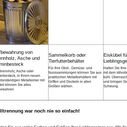
fbewahrung von
Sammelkorb oder
Eiskübel fü
ennholz, Asche und
Tierfutterbehälter
Lieblingsg
minbesteck
Für Ihre Obst-, Gemüse- und
Halten Sie Ihre
Brennholz, Asche oder
Nusssammlungen können Sie aus
mit dem stilvol
inbesteck, in Ihrem neuen
praktischen Metallbehältern mit
kühl. Überrasc
ebeständigen Metalleimer mit
Griffen und Deckeln in allen
und bringen Sie
el können Sie alles
Größen wählen.
Schwung.
bewahren
lltrennung war noch nie so einfach!
len Sie aus vielen Farben und Größen Ihre Lieblingseimer aus. Mit Jin