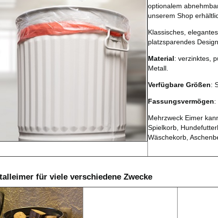
optionalem abnehmbar
unserem Shop erhältli
Klassisches, elegante
platzsparendes Design
Material
: verzinktes, 
Metall.
Verfügbare Größen
: 
Fassungsvermögen
:
Mehrzweck Eimer kann 
Spielkorb, Hundefutter
Wäschekorb, Aschenb
talleimer für viele verschiedene Zwecke