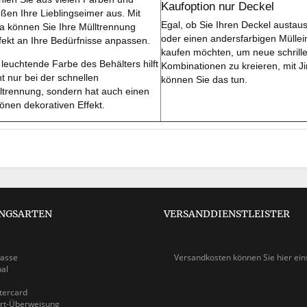
Kaufoption nur Deckel
ßen Ihre Lieblingseimer aus. Mit
Egal, ob Sie Ihren Deckel austau
fa können Sie Ihre Mülltrennung
oder einen andersfarbigen Mülle
fekt an Ihre Bedürfnisse anpassen.
kaufen möchten, um neue schrill
 leuchtende Farbe des Behälters hilft
Kombinationen zu kreieren, mit Ji
ht nur bei der schnellen
können Sie das tun.
ltrennung, sondern hat auch einen
önen dekorativen Effekt.
NGSARTEN
VERSANDDIENSTLEISTER
asse
Versandkosten können Sie
hier ei
pal
ercard
rt-Überweisung