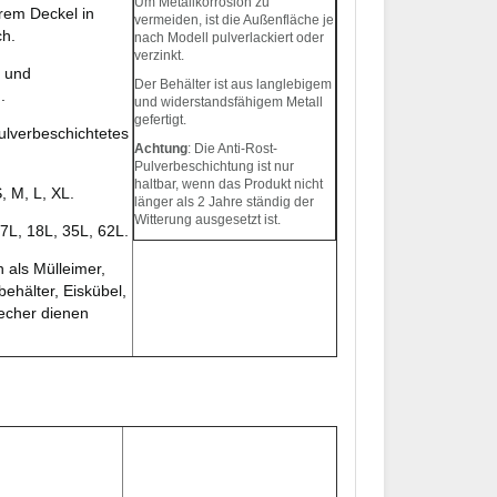
Um Metallkorrosion zu
em Deckel in
vermeiden, ist die Außenfläche je
ch.
nach Modell pulverlackiert oder
verzinkt.
s und
Der Behälter ist aus langlebigem
.
und widerstandsfähigem Metall
gefertigt.
pulverbeschichtetes
Achtung
: Die Anti-Rost-
Pulverbeschichtung ist nur
haltbar, wenn das Produkt nicht
S, M, L, XL.
länger als 2 Jahre ständig der
Witterung ausgesetzt ist.
 7L, 18L, 35L, 62L.
als Mülleimer,
behälter, Eiskübel,
echer dienen