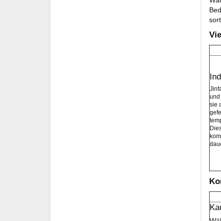
Bed
sor
Vi
In
Jinf
und
sie 
gefe
temp
Dies
kom
daue
Ko
Ka
Wäh