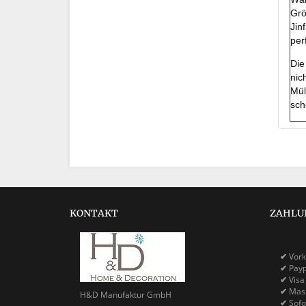
Grö
Jin
per
Die
nic
Mül
sch
KONTAKT
ZAHLU
✔
Vork
✔
Pay
✔
Visa
✔
Mast
H&D Manufaktur GmbH
✔
Sofo