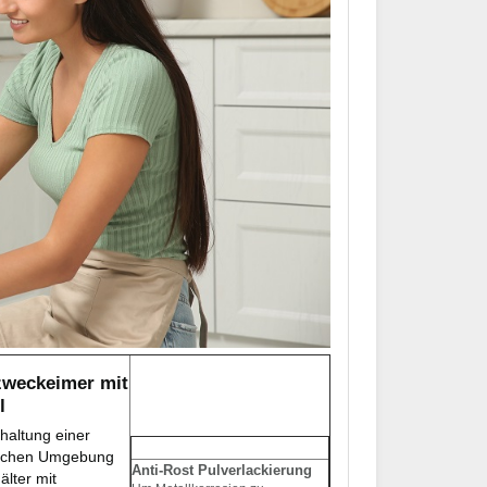
zweckeimer mit
l
rhaltung einer
ischen Umgebung
Anti-Rost Pulverlackierung
lter mit