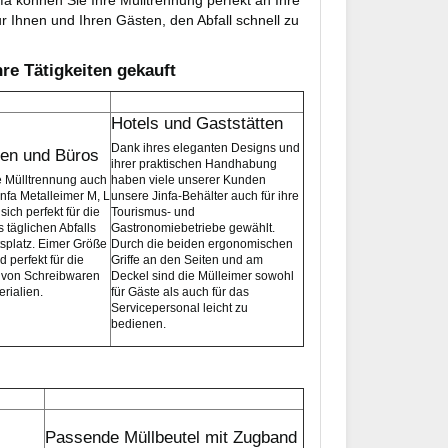
r Ihnen und Ihren Gästen, den Abfall schnell zu
re Tätigkeiten gekauft
Hotels und Gaststätten
Dank ihres eleganten Designs und
en und Büros
ihrer praktischen Handhabung
e Mülltrennung auch
haben viele unserer Kunden
infa Metalleimer M, L
unsere Jinfa-Behälter auch für ihre
ich perfekt für die
Tourismus- und
 täglichen Abfalls
Gastronomiebetriebe gewählt.
tsplatz. Eimer Größe
Durch die beiden ergonomischen
 perfekt für die
Griffe an den Seiten und am
von Schreibwaren
Deckel sind die Mülleimer sowohl
rialien.
für Gäste als auch für das
Servicepersonal leicht zu
bedienen.
Passende Müllbeutel mit Zugband