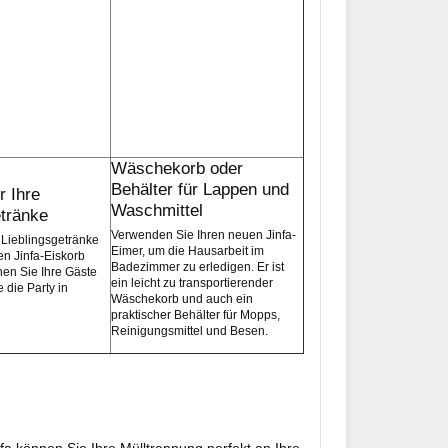
Wäschekorb oder
Behälter für Lappen und
r Ihre
Waschmittel
etränke
Verwenden Sie Ihren neuen Jinfa-
 Lieblingsgetränke
Eimer, um die Hausarbeit im
len Jinfa-Eiskorb
Badezimmer zu erledigen. Er ist
hen Sie Ihre Gäste
ein leicht zu transportierender
 die Party in
Wäschekorb und auch ein
praktischer Behälter für Mopps,
Reinigungsmittel und Besen.
fa können Sie Ihre Mülltrennung perfekt an Ihre