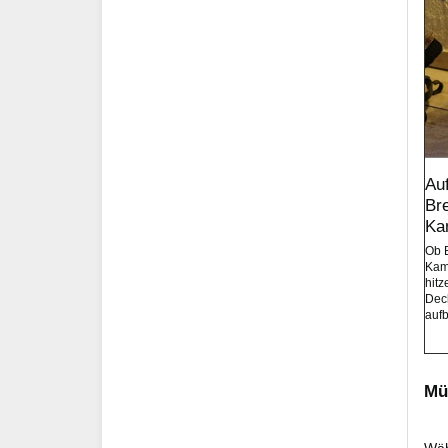
Au
Br
Ka
Ob 
Kam
hitz
Deck
auf
Mü
Wäh