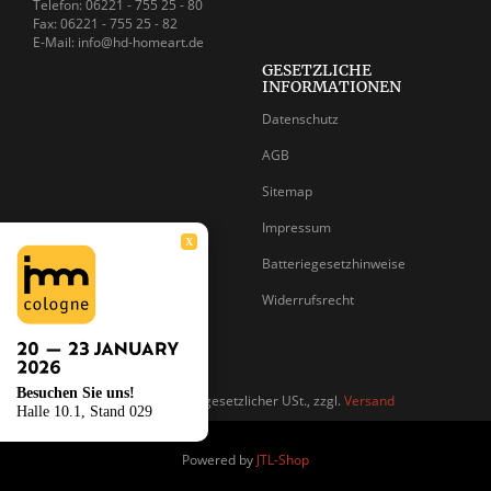
Telefon: 06221 - 755 25 - 80
Fax: 06221 - 755 25 - 82
E-Mail: info@hd-homeart.de
GESETZLICHE
INFORMATIONEN
Datenschutz
AGB
Sitemap
Impressum
X
Batteriegesetzhinweise
Widerrufsrecht
Besuchen Sie uns!
*
Alle Preise inkl. gesetzlicher USt., zzgl.
Versand
Halle 10.1, Stand 029
Powered by
JTL-Shop