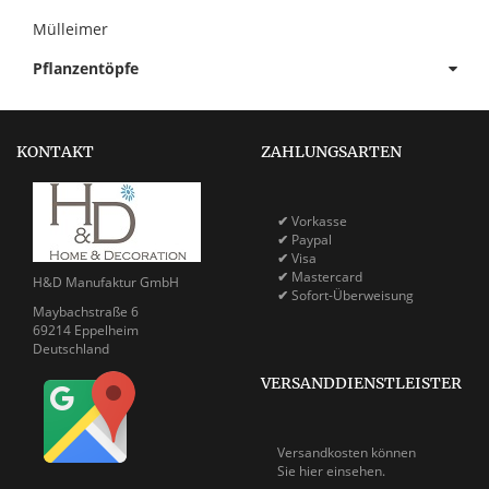
Mülleimer
Pflanzentöpfe
KONTAKT
ZAHLUNGSARTEN
✔
Vorkasse
✔
Paypal
✔
Visa
✔
Mastercard
H&D Manufaktur GmbH
✔
Sofort-Überweisung
Maybachstraße 6
69214 Eppelheim
Deutschland
VERSANDDIENSTLEISTER
Versandkosten können
Sie
hier einsehen.