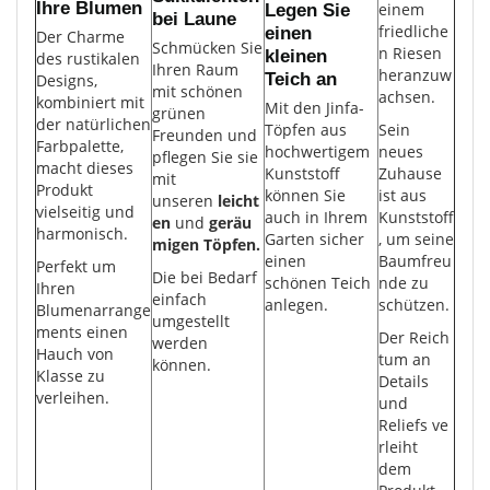
Ihre Blumen
einem
Legen Sie
bei Laune
friedliche
einen
Der Charme
Schmücken Sie
n Riesen
kleinen
des rustikalen
Ihren Raum
heranzuw
Teich an
Designs,
mit schönen
achsen.
kombiniert mit
Mit den Jinfa-
grünen
der natürlichen
Töpfen aus
Sein
Freunden und
Farbpalette,
hochwertigem
neues
pflegen Sie sie
macht dieses
Kunststoff
Zuhause
mit
Produkt
können Sie
ist aus
unseren
leicht
vielseitig und
auch in Ihrem
Kunststoff
en
und
geräu
harmonisch.
Garten sicher
, um seine
migen Töpfen.
einen
Baumfreu
Perfekt um
Die bei Bedarf
schönen Teich
nde zu
Ihren
einfach
anlegen.
schützen.
Blumenarrange
umgestellt
ments einen
Der Reich
werden
Hauch von
tum an
können.
Klasse zu
Details
verleihen.
und
Reliefs ve
rleiht
dem