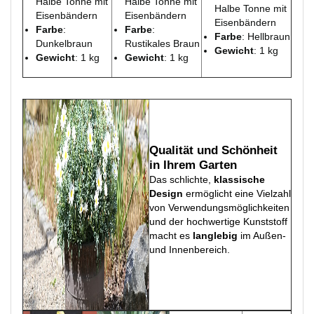
Halbe Tonne mit
Halbe Tonne mit
Halbe Tonne mit
Eisenbändern
Eisenbändern
Eisenbändern
Farbe
:
Farbe
:
Farbe
: Hellbraun
Dunkelbraun
Rustikales Braun
Gewicht
: 1 kg
Gewicht
: 1 kg
Gewicht
: 1 kg
Qualität und Schönheit
in Ihrem Garten
Das schlichte,
klassische
Design
ermöglicht eine Vielzahl
von Verwendungsmöglichkeiten
und der hochwertige Kunststoff
macht es
langlebig
im Außen-
und Innenbereich.