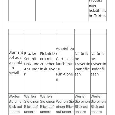
Produkt
eine
holzähnlic
he Textur.
Ausziehba
Blument
Brazier
Picknickk
rer
Natürlic
Natürlic
opf aus
Set mit
orb mit
Gartensch
he
he
verzinkt
Holz und
Zubehör
lauch mit
Travertin
Travertin
em
Anzünde
inklusive
10
Wandflie
Bodenfli
Metall
r
Funktione
sen
esen
n
Werfen
Werfen
Werfen
Werfen
Werfen
Sie einen
Sie einen
Sie einen
Werfen Sie
Sie einen
Sie einen
Blick auf
Blick auf
Blick auf
einen Blick
Blick auf
Blick auf
unsere
unsere
unsere
auf unsere
unsere
unsere