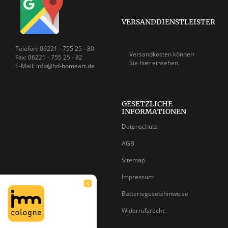
VERSANDDIENSTLEISTER
Telefon: 06221 - 755 25 - 80
Versandkosten können
Fax: 06221 - 755 25 - 82
Sie
hier einsehen.
E-Mail: info@hd-homeart.de
GESETZLICHE
INFORMATIONEN
Datenschutz
AGB
Sitemap
Impressum
X
Batteriegesetzhinweise
Widerrufsrecht