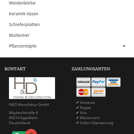
Weidenkörbe
Keramik Vasen
Schieferplatten
Mülleimer
Pflanzentöpfe
KONTAKT
ZAHLUNGSARTEN
✔
Vorkasse
H&D Manufaktur GmbH
✔
Paypal
Maybachstraße 6
✔
Visa
69214 Eppelheim
✔
Mastercard
Deutschland
✔
Sofort-Überweisung