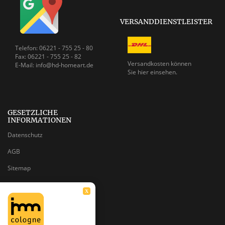
VERSANDDIENSTLEISTER
Telefon: 06221 - 755 25 - 80
Fax: 06221 - 755 25 - 82
Versandkosten können
E-Mail: info@hd-homeart.de
Sie
hier einsehen.
GESETZLICHE
INFORMATIONEN
Datenschutz
AGB
Sitemap
Impressum
X
Batteriegesetzhinweise
Widerrufsrecht