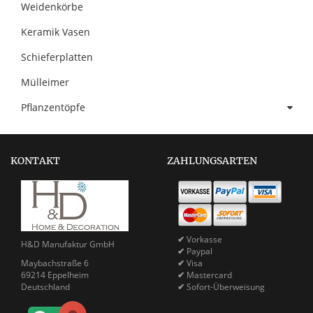
Weidenkörbe
Keramik Vasen
Schieferplatten
Mülleimer
Pflanzentöpfe
KONTAKT
ZAHLUNGSARTEN
✔
Vorkasse
H&D Manufaktur GmbH
✔
Paypal
Maybachstraße 6
✔
Visa
69214 Eppelheim
✔
Mastercard
Deutschland
✔
Sofort-Überweisung