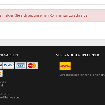
te melden Sie sich an, um einen Kommentar zu schreiben.
NGSARTEN
VERSANDDIENSTLEISTER
Versandkosten können Sie
hier ei
asse
pal
ercard
rt-Überweisung