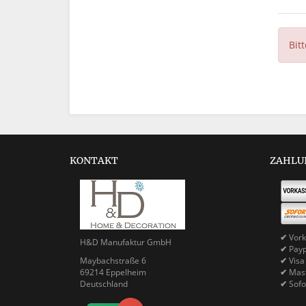
Bit
KONTAKT
ZAHLU
✔
Vork
H&D Manufaktur GmbH
✔
Pay
Maybachstraße 6
✔
Visa
69214 Eppelheim
✔
Mast
Deutschland
✔
Sofo