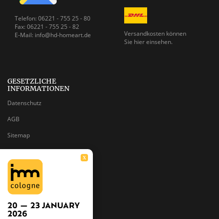
Telefon: 06221 - 755 25 - 80
Fax: 06221 - 755 25 - 82
Versandkosten können
E-Mail: info@hd-homeart.de
Sie
hier einsehen.
GESETZLICHE
INFORMATIONEN
Datenschutz
AGB
Sitemap
Impressum
X
Batteriegesetzhinweise
Widerrufsrecht