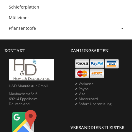
Schieferplatten
Mülleimer
Pflanzentöpfe
KONTAKT
ZAHLUNGSARTEN
✔
Vorkasse
H&D Manufaktur GmbH
✔
Paypal
Maybachstraße 6
✔
Visa
69214 Eppelheim
✔
Mastercard
Deutschland
✔
Sofort-Überweisung
VERSANDDIENSTLEISTER