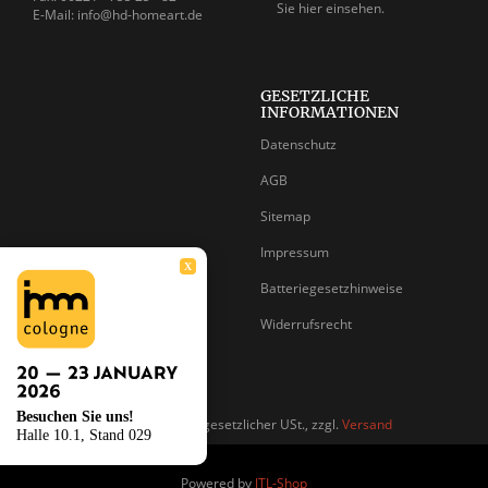
Sie
hier einsehen.
E-Mail: info@hd-homeart.de
GESETZLICHE
INFORMATIONEN
Datenschutz
AGB
Sitemap
Impressum
X
Batteriegesetzhinweise
Widerrufsrecht
Besuchen Sie uns!
*
Alle Preise inkl. gesetzlicher USt., zzgl.
Versand
Halle 10.1, Stand 029
Powered by
JTL-Shop