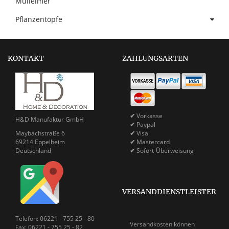
Mülleimer
Pflanzentöpfe
KONTAKT
ZAHLUNGSARTEN
✔
Vorkasse
H&D Manufaktur GmbH
✔
Paypal
Maybachstraße 6
✔
Visa
69214 Eppelheim
✔
Mastercard
Deutschland
✔
Sofort-Überweisung
VERSANDDIENSTLEISTER
Telefon: 06221 - 755 25 - 80
Versandkosten können
Fax: 06221 - 755 25 - 82