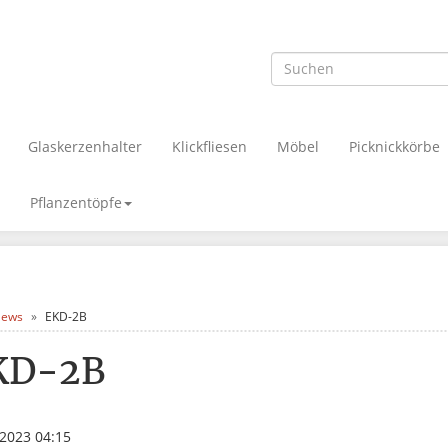
Glaskerzenhalter
Klickfliesen
Möbel
Picknickkörbe
Pflanzentöpfe
ews
EKD-2B
KD-2B
.2023 04:15