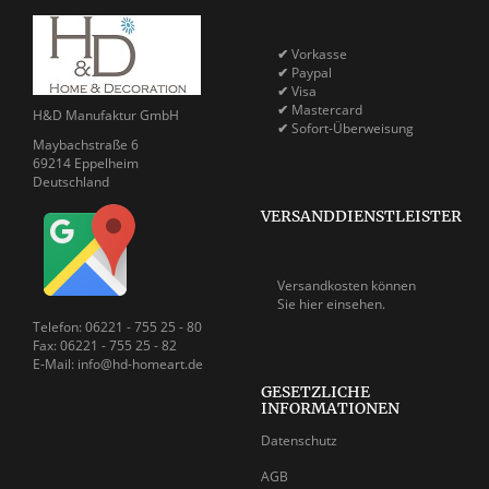
✔
Vorkasse
✔
Paypal
✔
Visa
✔
Mastercard
H&D Manufaktur GmbH
✔
Sofort-Überweisung
Maybachstraße 6
69214 Eppelheim
Deutschland
VERSANDDIENSTLEISTER
Versandkosten können
Sie
hier einsehen.
Telefon: 06221 - 755 25 - 80
Fax: 06221 - 755 25 - 82
E-Mail: info@hd-homeart.de
GESETZLICHE
INFORMATIONEN
Datenschutz
AGB