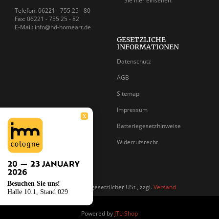
Sie
hier einsehen.
Telefon: 06221 - 755 25 - 80
Fax: 06221 - 755 25 - 82
E-Mail: info@hd-homeart.de
GESETZLICHE
INFORMATIONEN
Datenschutz
AGB
Sitemap
Impressum
X
Batteriegesetzhinweise
Widerrufsrecht
Besuchen Sie uns!
*
Alle Preise inkl. gesetzlicher USt., zzgl.
Versand
Halle 10.1, Stand 029
Powered by
JTL-Shop