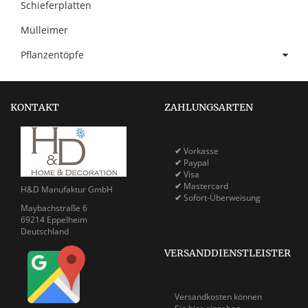
Schieferplatten
Mülleimer
Pflanzentöpfe
KONTAKT
ZAHLUNGSARTEN
✔
Vorkasse
✔
Paypal
✔
Visa
✔
Mastercard
H&D Manufaktur GmbH
✔
Sofort-Überweisung
Maybachstraße 6
69214 Eppelheim
Deutschland
VERSANDDIENSTLEISTER
Versandkosten können