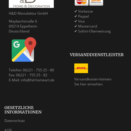
✔
Vorkasse
H&D Manufaktur GmbH
✔
Paypal
Maybachstraße 6
✔
Visa
69214 Eppelheim
✔
Mastercard
Deutschland
✔
Sofort-Überweisung
VERSANDDIENSTLEISTER
Telefon: 06221 - 755 25 - 80
Fax: 06221 - 755 25 - 82
Versandkosten können
E-Mail: info@hd-homeart.de
Sie
hier einsehen.
GESETZLICHE
INFORMATIONEN
Datenschutz
AGB