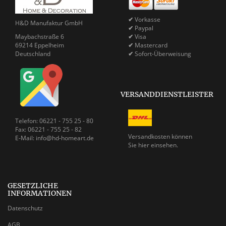
✔
Vorkasse
H&D Manufaktur GmbH
✔
Paypal
Maybachstraße 6
✔
Visa
69214 Eppelheim
✔
Mastercard
Deutschland
✔
Sofort-Überweisung
VERSANDDIENSTLEISTER
Telefon: 06221 - 755 25 - 80
Fax: 06221 - 755 25 - 82
Versandkosten können
E-Mail: info@hd-homeart.de
Sie
hier einsehen.
GESETZLICHE
INFORMATIONEN
Datenschutz
AGB