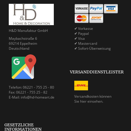
✔
Vorkasse
H&D Manufaktur GmbH
✔
Paypal
Maybachstraße 6
✔
Visa
69214 Eppelheim
✔
Mastercard
Deutschland
✔
Sofort-Überweisung
VERSANDDIENSTLEISTER
Telefon: 06221 - 755 25 - 80
Fax: 06221 - 755 25 - 82
Versandkosten können
E-Mail: info@hd-homeart.de
Sie
hier einsehen.
GESETZLICHE
INFORMATIONEN