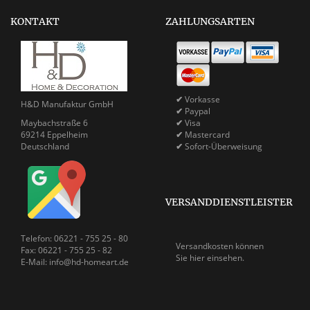
KONTAKT
ZAHLUNGSARTEN
✔
Vorkasse
H&D Manufaktur GmbH
✔
Paypal
Maybachstraße 6
✔
Visa
69214 Eppelheim
✔
Mastercard
Deutschland
✔
Sofort-Überweisung
VERSANDDIENSTLEISTER
Telefon: 06221 - 755 25 - 80
Versandkosten können
Fax: 06221 - 755 25 - 82
Sie
hier einsehen.
E-Mail: info@hd-homeart.de