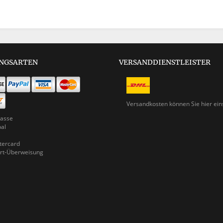
NGSARTEN
VERSANDDIENSTLEISTER
Versandkosten können Sie
hier ei
asse
pal
ercard
rt-Überweisung