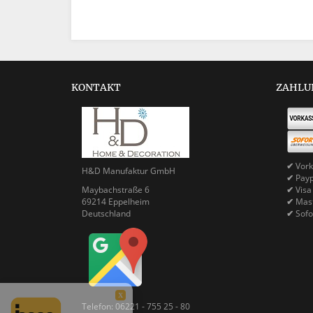
KONTAKT
ZAHLU
✔
Vork
H&D Manufaktur GmbH
✔
Pay
Maybachstraße 6
✔
Visa
69214 Eppelheim
✔
Mast
Deutschland
✔
Sofo
X
Telefon: 06221 - 755 25 - 80