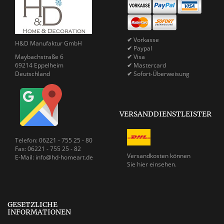
✔
Vorkasse
H&D Manufaktur GmbH
✔
Paypal
Maybachstraße 6
✔
Visa
69214 Eppelheim
✔
Mastercard
Deutschland
✔
Sofort-Überweisung
VERSANDDIENSTLEISTER
Telefon: 06221 - 755 25 - 80
Fax: 06221 - 755 25 - 82
Versandkosten können
E-Mail: info@hd-homeart.de
Sie
hier einsehen.
GESETZLICHE
INFORMATIONEN