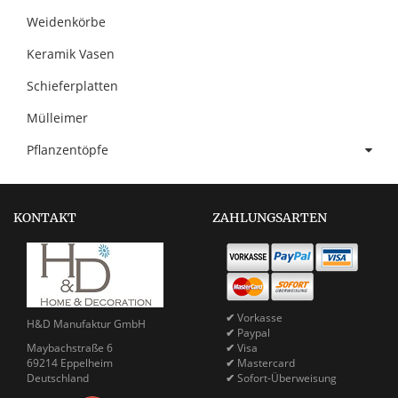
Weidenkörbe
Keramik Vasen
Schieferplatten
Mülleimer
Pflanzentöpfe
KONTAKT
ZAHLUNGSARTEN
✔
Vorkasse
H&D Manufaktur GmbH
✔
Paypal
Maybachstraße 6
✔
Visa
69214 Eppelheim
✔
Mastercard
Deutschland
✔
Sofort-Überweisung