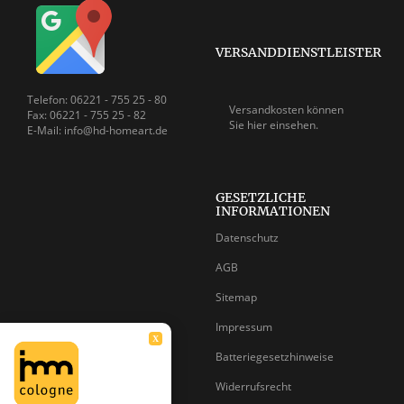
VERSANDDIENSTLEISTER
Telefon: 06221 - 755 25 - 80
Versandkosten können
Fax: 06221 - 755 25 - 82
Sie
hier einsehen.
E-Mail: info@hd-homeart.de
GESETZLICHE
INFORMATIONEN
Datenschutz
AGB
Sitemap
Impressum
X
Batteriegesetzhinweise
Widerrufsrecht